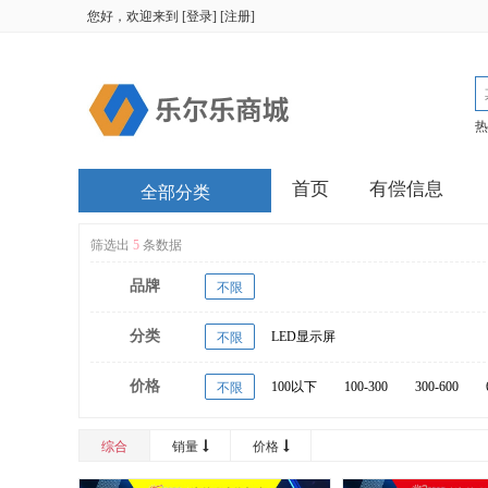
您好，欢迎来到
[
登录
] [
注册
]
热
首页
有偿信息
全部分类
筛选出
5
条数据
品牌
不限
分类
LED显示屏
不限
价格
100以下
100-300
300-600
不限
20000以上
综合
销量
价格