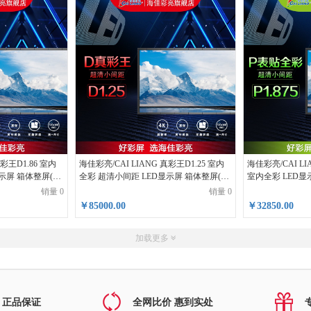
真彩王D1.86 室内
海佳彩亮/CAI LIANG 真彩王D1.25 室内
海佳彩亮/CAI LI
示屏 箱体整屏(平
全彩 超清小间距 LED显示屏 箱体整屏(平
室内全彩 LED显
米)
销量 0
销量 0
￥85000.00
￥32850.00
加载更多
 正品保证
全网比价 惠到实处