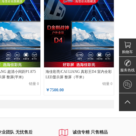
购物车
服务热线
ANG 超清小间距P1.875
海佳彩亮/CAI LIANG 真彩王D4 室内全彩
示屏 整屏(平米)
LED显示屏 整屏（平米）
销量 0
销量 0
￥7500.00
专业团队 无忧售后
诚信专精 只售精品