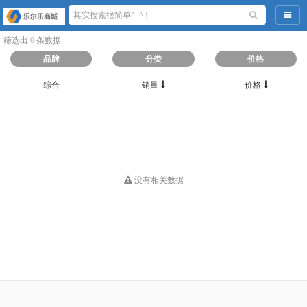
导航
筛选出
0
条数据
品牌
分类
价格
综合
销量
价格
没有相关数据