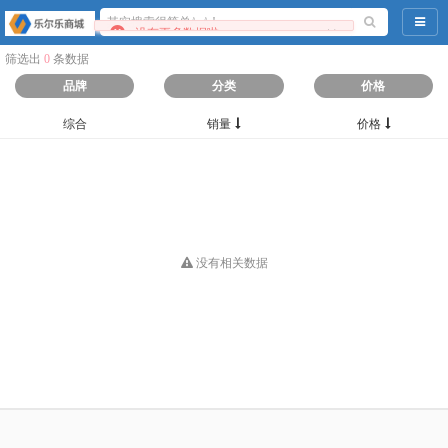
导航
×
没有更多数据啦
筛选出
0
条数据
品牌
分类
价格
综合
销量
价格
没有相关数据