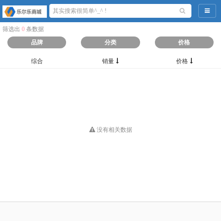
导航
筛选出
0
条数据
品牌
分类
价格
综合
销量
价格
没有相关数据