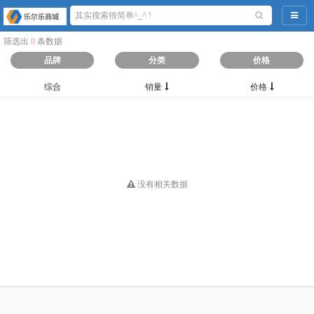
导航
筛选出
0
条数据
品牌
分类
价格
综合
销量
价格
没有相关数据