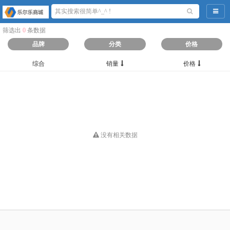
导航
筛选出
0
条数据
品牌
分类
价格
综合
销量
价格
没有相关数据