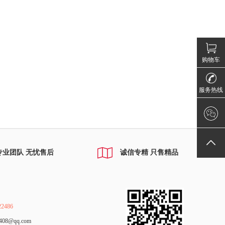
购物车
服务热线
专业团队 无忧售后
诚信专精 只售精品
2486
08@qq.com