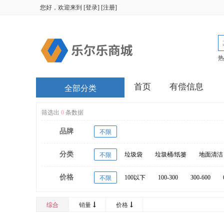
您好，欢迎来到
[
登录
] [
注册
]
热
首页
有偿信息
全部分类
筛选出
0
条数据
品牌
不限
分类
垃圾袋
垃圾桶/纸篓
地面清洁
不限
价格
100以下
100-300
300-600
不限
20000以上
综合
销量
价格